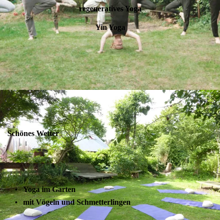
regeneratives Yoga
Yin Yoga
Schönes Wetter
Yoga im Garten
mit Vögeln und Schmetterlingen