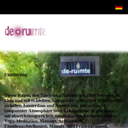
Einführung
Dieser Raum, den Tanja und Baldwin seit 2006 betreuen, ist
klein und soll es bleiben. Gelegen im Stillegebiet Middelpolder
zwischen Amsterdam und Amstelveen, lädt er ein, in
entspannter Atmosphäre neue Erkenntnisse zu gewinnen –
mit abwechslungsreichen, musikalischen Veranstaltungen,
Yoga, Meditation, Massage, Achtsamkeit,
Familienaufstellungen, Männer- und Frauengruppen,