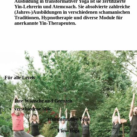
Ausbildung in transformativer Yoga ist sie zertifizierte
Yin-Lehrerin und Atemcoach. Sie absolvierte zahlreiche
(Jahres-)Ausbildungen in verschiedenen schamanischen
Traditionen, Hypnotherapie und diverse Module für
anerkannte Yin-Therapeuten.
Für alle Levels
Ihre Wünsche und Grenzen
verschiedene Stile:
transformative Yoga
Flow Yoga