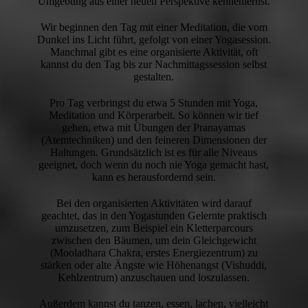
Umgebung aus einer neuen Perspektive kennenlernst.
Wir beginnen den Tag mit einer Meditation, die vom
Dunkel ins Licht führt, gefolgt von einer Yogasession.
Manchmal gibt es eine organisierte Aktivität, oft
kannst du den Tag bis zur Nachmittagssession selbst
gestalten.
Pro Tag verbringst du etwa 5 Stunden mit Yoga,
Meditation und Körperarbeit. So können wir tief
gehen, etwa mit Übungen der Pranayamas
(Atemtechniken) und den feineren Dimensionen der
Haltungen. Grundsätzlich ist es für alle Niveaus
geeignet, doch wenn du noch nie Yoga gemacht hast,
kann es herausfordernd sein.
Bei den organisierten Aktivitäten wird darauf
geachtet, das in den Yogastunden Gelernte praktisch
umzusetzen, zum Beispiel ein Kletterparcours
zwischen den Bäumen, um dein Gleichgewicht
(Mooladhara Chakra, erstes Energiezentrum) zu
stärken oder alte Ängste wie Höhenangst (Vishuddi,
Kehlzentrum) anzuschauen und loszulassen.
Außerdem kannst du tanzen, essen, lachen, vielleicht