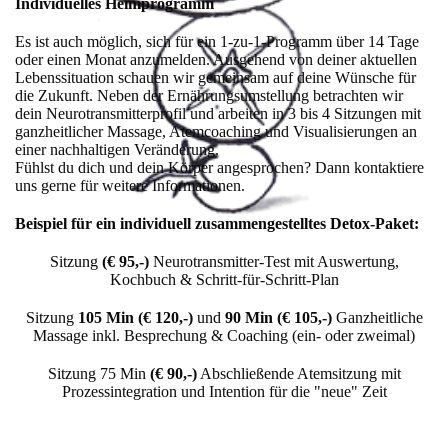
Individuelles Heimprogramm
Es ist auch möglich, sich für ein 1-zu-1-Programm über 14 Tage
oder einen Monat anzumelden. Ausgehend von deiner aktuellen
Lebenssituation schauen wir gemeinsam auf deine Wünsche für
die Zukunft. Neben der Ernährungsumstellung betrachten wir
dein Neurotransmitterprofil und arbeiten in 3 bis 4 Sitzungen mit
ganzheitlicher Massage, Atemcoaching und Visualisierungen an
einer nachhaltigen Veränderung.
Fühlst du dich und dein Körper angesprochen? Dann kontaktiere
uns gerne für weitere Informationen.
Beispiel für ein individuell zusammengestelltes Detox-Paket:
Sitzung
(€ 95,-)
Neurotransmitter-Test mit Auswertung,
Kochbuch & Schritt-für-Schritt-Plan
Sitzung
105 Min (€ 120,-)
und
90 Min (€ 105,-)
Ganzheitliche
Massage inkl. Besprechung & Coaching (ein- oder zweimal)
Sitzung 75 Min
(€ 90,-)
Abschließende Atemsitzung mit
Prozessintegration und Intention für die "neue" Zeit