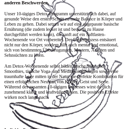
anderen Beschwerden.
Unser 10-tägiges Detox-Programm unterstützt dich dabei, auf
gesunde Weise den ersten Schritt zu mehr Balance in Körper und
Leben zu gehen. Dabei setzen wir auf eine angepasste basische
Ernährung (die zudem lecker ist und bequem zu Hause
durchgeführt werden kann), die sanft auf ein Saftfasten-
Wochenende vor Ort vorbereitet. Der Fastenprozess entsäuert
nicht nur den Körper, sondern hilft auch mental und emotional,
sich von bestimmten Überzeugungen, Mustern, Ängsten und
Sehnsüchten zu lösen.
Am Detox-Wochenende selbst bilden frische Säfte und
Smoothies, tägliche Yoga- und Meditationsübungen sowie eine
traumhafte Lage mitten in der Natur die perfekte Kombination für
einen erfolgreichen Neustart von Körper, Geist und Seele.
Während des gesamten 10-tägigen Prozesses wirst du dich
zunehmend klarer und kraftvoller fühlen. Die positiven Effekte
wirken noch lange nach.