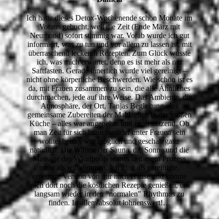
Ich hatte dieses Detox-Wochenende schon Monate im
Voraus gebucht, weil die Zeit (Ende März mit
Neumond) sofort stimmig war. Vorab wurde ich gut
informiert, was zu tun und vor allem zu lassen ist, mit
überraschend leckeren Rezepten. Zum Glück wusste
ich, was mich erwartet, denn es ist mehr als nur
Saftfasten. Gerade innerlich wurde viel gereinigt –
nicht ohne körperliche Beschwerden. Wie schön ist es
da, mit Frauen zusammen zu sein, die alle Ähnliches
durchmachen, jede auf ihre Weise. Das Ambiente, die
Atmosphäre, der Ort, Tanjas Begleitung, das
gemeinsame Zubereiten der Mahlzeiten in der großen
Küche – alles war angenehm und unterstützend. Ob
man Zeit für sich brauchte oder unter Frauen sein
wollte, beides war möglich und geschah ganz
natürlich. Die Wärme der Sauna, die Sonne und die
Massage des Whirlpools waren in diesem Prozess
mehr als willkommen. Ich ging als gereinigte,
erneuerte Version von mir nach Hause und konnte
auch dort noch die köstlichen Rezepte genießen, um
langsam wieder in den "normalen" Rhythmus zu
finden. In allem absolut lohnenswert!…