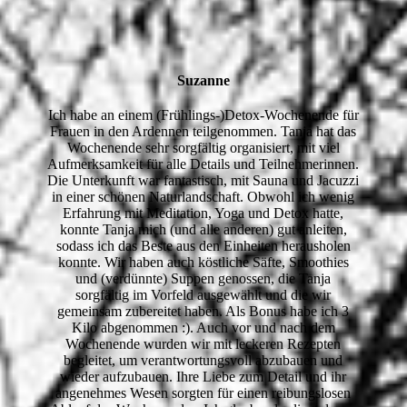
Suzanne
Ich habe an einem (Frühlings-)Detox-Wochenende für
Frauen in den Ardennen teilgenommen. Tanja hat das
Wochenende sehr sorgfältig organisiert, mit viel
Aufmerksamkeit für alle Details und Teilnehmerinnen.
Die Unterkunft war fantastisch, mit Sauna und Jacuzzi
in einer schönen Naturlandschaft. Obwohl ich wenig
Erfahrung mit Meditation, Yoga und Detox hatte,
konnte Tanja mich (und alle anderen) gut anleiten,
sodass ich das Beste aus den Einheiten herausholen
konnte. Wir haben auch köstliche Säfte, Smoothies
und (verdünnte) Suppen genossen, die Tanja
sorgfältig im Vorfeld ausgewählt und die wir
gemeinsam zubereitet haben. Als Bonus habe ich 3
Kilo abgenommen :). Auch vor und nach dem
Wochenende wurden wir mit leckeren Rezepten
begleitet, um verantwortungsvoll abzubauen und
wieder aufzubauen. Ihre Liebe zum Detail und ihr
angenehmes Wesen sorgten für einen reibungslosen