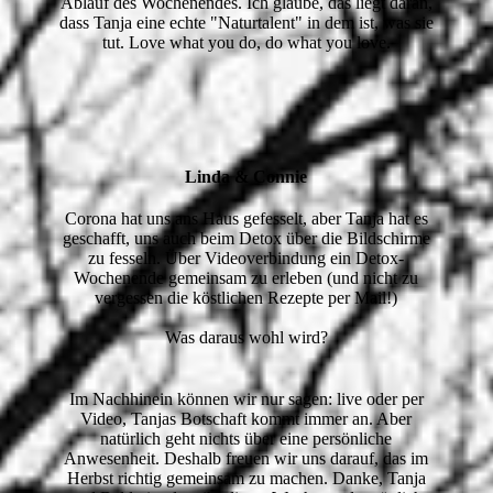
Ablauf des Wochenendes. Ich glaube, das liegt daran,
dass Tanja eine echte "Naturtalent" in dem ist, was sie
tut. Love what you do, do what you love.
Linda & Connie
Corona hat uns ans Haus gefesselt, aber Tanja hat es
geschafft, uns auch beim Detox über die Bildschirme
zu fesseln. Über Videoverbindung ein Detox-
Wochenende gemeinsam zu erleben (und nicht zu
vergessen die köstlichen Rezepte per Mail!)
Was daraus wohl wird?
Im Nachhinein können wir nur sagen: live oder per
Video, Tanjas Botschaft kommt immer an. Aber
natürlich geht nichts über eine persönliche
Anwesenheit. Deshalb freuen wir uns darauf, das im
Herbst richtig gemeinsam zu machen. Danke, Tanja