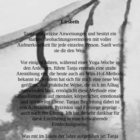
Liesbeth
Tanja gibt präzise Anweisungen und besitzt ein
starkes Beobachtungsvermögen mit voller
Aufmerksamkeit für jede einzelne Person. Sanft weist
sie dir den Weg.
Vor einigen Jahren, während einer Yoga-Woche in
den Ardennen, führte Tanja erstmals eine uralte
Atemübung ein, die heute auch als Wim-Hof-Methode
bekannt ist. Seitdem hat sich für mich eine neue Welt
geöffnet. Auf praktische Weise, die sich im Alltag
anwenden lässt, ermöglicht diese Methode eine
Transformation auf mentaler, körperlicher, emotionaler
und spiritueller Ebene. Tanjas Begleitung dabei ist
von Achtsamkeit, Präzision und Fürsorge geprägt –
auch nach der Übung. Ich bin ihr sehr dankbar für
diese Einführung in eine fortwährende
Entdeckungsreise.
Was mir im Laufe der Jahre aufgefallen ist: Tanja