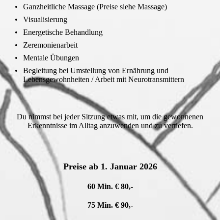
Ganzheitliche Massage (Preise siehe Massage)
Visualisierung
Energetische Behandlung
Zeremonienarbeit
Mentale Übungen
Begleitung bei Umstellung von Ernährung und
Lebensgewohnheiten / Arbeit mit Neurotransmittern
Du nimmst bei jeder Sitzung etwas mit, um die gewonnenen
Erkenntnisse im Alltag anzuwenden und zu vertiefen.
Preise ab 1. Januar 2026
60 Min.
€
80,-
75 Min.
€
90,-