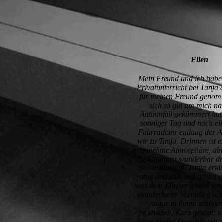
Ellen
Mein Freund und ich hab
Privatunterricht bei Tanja
für meinen Freund genomm
sich so gut um mich n
Autounfall gekümmert hat
sonniger Tag und nach ei
Fahrradtour entlang der 
wir zu Tanja. Drinnen ist es
angenehme Atmosphäre, abe
die Übungen wunderbar dr
Sonne machen. Tanja erklär
ruhig und klar und achtet 
was dein Körper leisten kan
wunderbarer Vormittag und
sogar in ihrem schöne
picknicken. Kurz gesagt: e
gemeinsame Qualitätszeit 