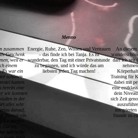
Menno
en zusammen
Energie, Ruhe, Zen, Wissen und Vertrauen
An diesem 
 als Geschenk
– das finde ich bei Tanja. Es ist
wunderschöne
en, weil er
wunderbar, den Tag mit einer Privatstunde
darf ich sei
ach einem
zu beginnen, und ich würde das am
nehmen!
. Es war ein
liebsten jeden Tag machen!
Körperhalt
ner schönen
Training für K
Amstel kamen
dabei mit p
 bereits eine
eine erstklas
r wir konnten
dein Niveau
außen in der
sich Zeit gen
t alles sehr
auszuführe
genau darauf,
integrierte
n. Es war ein
Stunde zu ei
 wir durften
n Garten
ine herrliche
zu zweit. Und