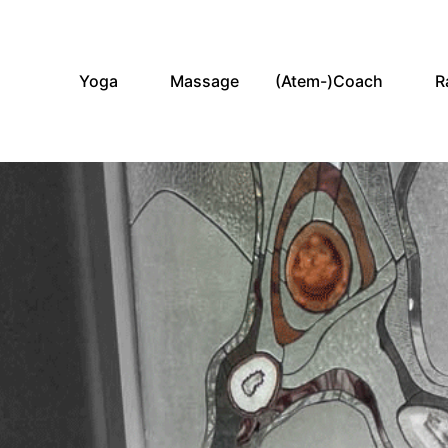
Yoga
Massage
(Atem-)Coach
R