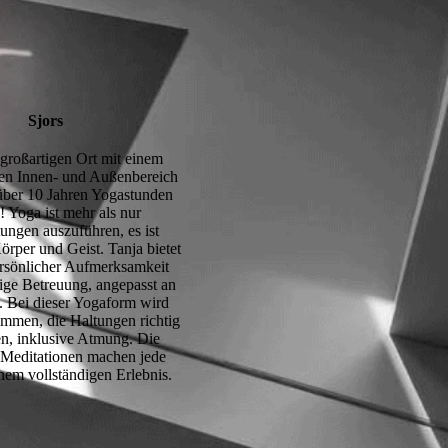
Sjors
großartigen Ort mit einem
n Innen- und Außenbereich
t über 10 Jahren Yogastunden
 Yoga ist mehr als nur
ungen auszuführen, es ist
örper und Geist. Tanja bietet
ersönlicher Aufmerksamkeit
sige Betreuung, angepasst an
. Bei dieser Yogaform wird
ommen, die Haltungen richtig
n, inklusive Atmung. Die
n Meditationen machen jede
nem vollständigen Erlebnis.