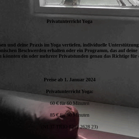
Privatunterricht Yoga
en und deine Praxis im Yoga vertiefen, individuelle Unterstützun
onischen Beschwerden erhalten oder ein Programm, das auf deine
n könnten ein oder mehrere Privatstunden genau das Richtige für d
Preise ab 1. Januar 2024
Privatunterricht Yoga:
60 € für 60 Minuten
85 € für 90 Minuten
(NL37 TRIO 0212 2628 23)