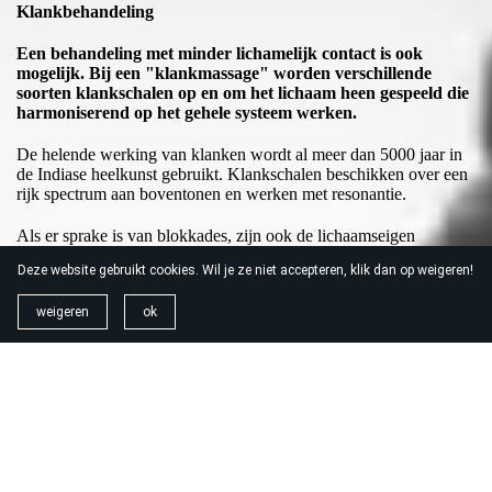
Klankbehandeling
Een behandeling met minder lichamelijk contact is ook
mogelijk. Bij een "klankmassage" worden verschillende
soorten klankschalen op en om het lichaam heen gespeeld die
harmoniserend op het gehele systeem werken.
De helende werking van klanken wordt al meer dan 5000 jaar in
de Indiase heelkunst gebruikt. Klankschalen beschikken over een
rijk spectrum aan boventonen en werken met resonantie.
Als er sprake is van blokkades, zijn ook de lichaamseigen
trillingen uit balans. Net als een stemvork werken de
Deze website gebruikt cookies. Wil je ze niet accepteren, klik dan op weigeren!
geluidsgolven van de schalen harmoniserend op de frequenties
van lichaam en geest.
weigeren
ok
Dit werkt door tot op niveau van de cellen. Tijdens de diepe
ontspanning in het "klankbad" worden spanningen opgeheven en
wordt het lichaam vaak als aangenaam licht en vrij zwevend
ervaren.
De zelf helende vermogens worden aangewakkerd en creativiteit
en levensvreugde positief beïnvloed. Hierdoor kunnen oude
patronen makkelijker gezien en losgelaten worden en ontstaat