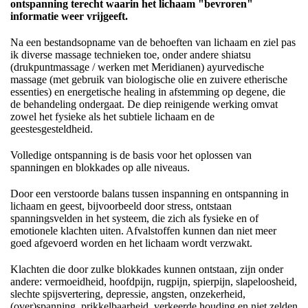
ontspanning terecht waarin het lichaam "bevroren"
informatie weer vrijgeeft.
Na een bestandsopname van de behoeften van lichaam en ziel pas
ik diverse massage technieken toe, onder andere shiatsu
(drukpuntmassage / werken met Meridianen) ayurvedische
massage (met gebruik van biologische olie en zuivere etherische
essenties) en energetische healing in afstemming op degene, die
de behandeling ondergaat. De diep reinigende werking omvat
zowel het fysieke als het subtiele lichaam en de
geestesgesteldheid.
Volledige ontspanning is de basis voor het oplossen van
spanningen en blokkades op alle niveaus.
Door een verstoorde balans tussen inspanning en ontspanning in
lichaam en geest, bijvoorbeeld door stress, ontstaan
spanningsvelden in het systeem, die zich als fysieke en of
emotionele klachten uiten. Afvalstoffen kunnen dan niet meer
goed afgevoerd worden en het lichaam wordt verzwakt.
Klachten die door zulke blokkades kunnen ontstaan, zijn onder
andere: vermoeidheid, hoofdpijn, rugpijn, spierpijn, slapeloosheid,
slechte spijsvertering, depressie, angsten, onzekerheid,
(over)spanning, prikkelbaarheid, verkeerde houding en niet zelden