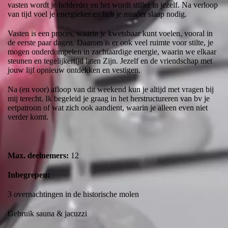
vasten wordt je helderder en het wordt stiller in jezelf. Na verloop
van tijd voel je energieker en heb je minder slaap nodig.
Vasten is een proces, waarin je kwetsbaar kunt voelen, vooral in
de eerste paar dagen. Daarom is er ook veel ruimte voor stilte, je
mogen onderdompelen in zachtaardige energie, waarin we elkaar
steunen en tegelijkertijd laten Zijn. Jezelf en de vriendschap met
jouw lijf opnieuw ontdekken en vestigen.
Na (en voor) afloop van dit weekend kun je altijd met vragen bij
mij terecht. Ik begeleid je graag in het herstructureren van bv je
eetpatroon of wat zich ook aandient, waarin je alleen even niet
verder komt.
Max. deelnemers:
12
Inbegrepen:
3 overnachtingen in de historische molen
Gebruik sauna & jacuzzi