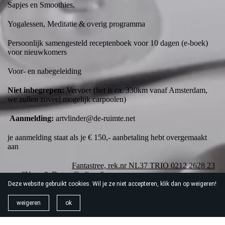
Sapjes en Smoothies,
Yogalessen, Meditatie & overig programma
Persoonlijk samengesteld receptenboek voor 10 dagen (e-boek)
voor nieuwkomers
Voor- en nabegeleiding
Niet inbegrepen:
Vervoer (het is ca. 330km vanaf Amsterdam,
we zullen zoveel mogelijk carpoolen)
Aanmelding:
artvlinder@de-ruimte.net
je aanmelding staat als je € 150,- aanbetaling hebt overgemaakt
aan
Fantastree, rek.nr NL37 TRIO 0212 2628 23
ovv "Yoga & Detox
Gedinne
"
Deze website gebruikt cookies. Wil je ze niet accepteren, klik dan op weigeren!
weigeren
ok