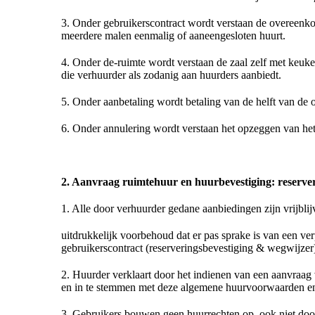
3. Onder gebruikerscontract wordt verstaan de overeenko
meerdere malen eenmalig of aaneengesloten huurt.
4. Onder de-ruimte wordt verstaan de zaal zelf met keuk
die verhuurder als zodanig aan huurders aanbiedt.
5. Onder aanbetaling wordt betaling van de helft van d
6. Onder annulering wordt verstaan het opzeggen van het
2. Aanvraag ruimtehuur en huurbevestiging: reserve
1. Alle door verhuurder gedane aanbiedingen zijn vrijblij
uitdrukkelijk voorbehoud dat er pas sprake is van een ve
gebruikerscontract (reserveringsbevestiging & wegwijzer
2. Huurder verklaart door het indienen van een aanvraag 
en in te stemmen met deze algemene huurvoorwaarden en 
3. Gebruikers bouwen geen huurrechten op, ook niet door