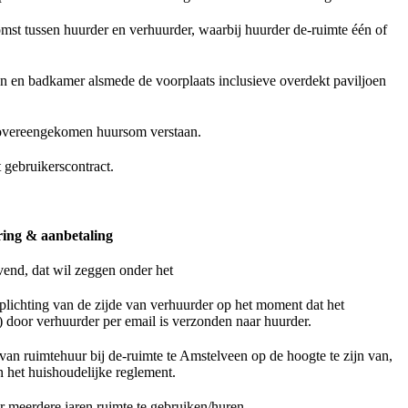
mst tussen huurder en verhuurder, waarbij huurder de-ruimte één of
en en badkamer alsmede de voorplaats inclusieve overdekt paviljoen
e overeengekomen huursom verstaan.
 gebruikerscontract.
ring & aanbetaling
vend, dat wil zeggen onder het
rplichting van de zijde van verhuurder op het moment dat het
) door verhuurder per email is verzonden naar huurder.
van ruimtehuur bij de-ruimte te Amstelveen op de hoogte te zijn van,
het huishoudelijke reglement.
 meerdere jaren ruimte te gebruiken/huren.