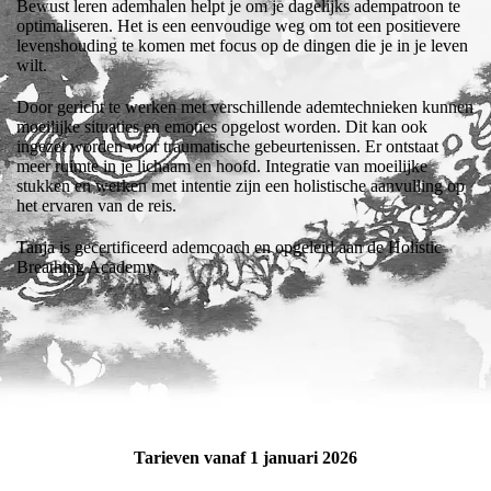
Bewust leren ademhalen helpt je om je dagelijks adempatroon te
optimaliseren. Het is een eenvoudige weg om tot een positievere
levenshouding te komen met focus op de dingen die je in je leven
wilt.
Door gericht te werken met verschillende ademtechnieken kunnen
moeilijke situaties en emoties opgelost worden. Dit kan ook
ingezet worden voor traumatische gebeurtenissen. Er ontstaat
meer ruimte in je lichaam en hoofd. Integratie van moeilijke
stukken en werken met intentie zijn een holistische aanvulling op
het ervaren van de reis.
Tanja is gecertificeerd ademcoach en opgeleid aan de Holistic
Breathing Academy.
Tarieven vanaf 1 januari 2026