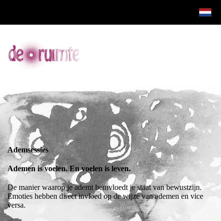
Ademsessies
Ademen is voelen. En voelen is leven.
De manier waarop je ademt beïnvloedt je staat van bewustzijn.
Emoties hebben direct invloed op de wijze van ademen en vice
versa.